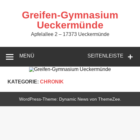
Zum
Inhalt
springen
Greifen-Gymnasium
Ueckermünde
Apfelallee 2 – 17373 Ueckermünde
MENÜ
SEITENLEISTE
KATEGORIE:
CHRONIK
WordPress-Theme: Dynamic News von ThemeZee.