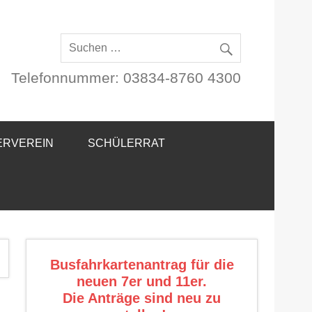
Telefonnummer: 03834-8760 4300
ERVEREIN
SCHÜLERRAT
Busfahrkartenantrag für die
neuen 7er und 11er.
Die Anträge sind neu zu