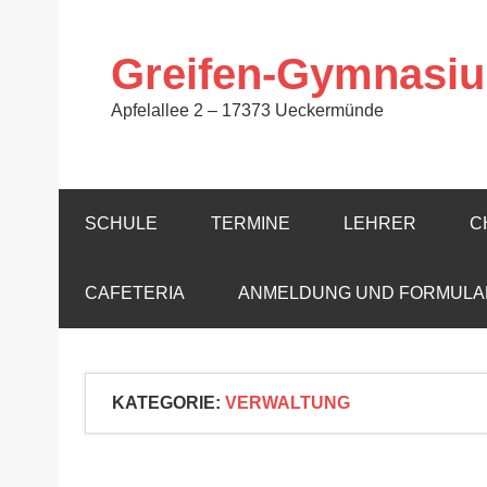
Zum
Inhalt
springen
Greifen-Gymnasi
Apfelallee 2 – 17373 Ueckermünde
SCHULE
TERMINE
LEHRER
C
CAFETERIA
ANMELDUNG UND FORMULA
KATEGORIE:
VERWALTUNG